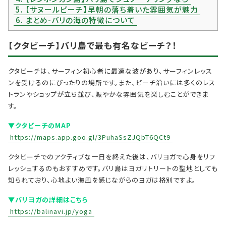
5.
【サヌールビーチ】早朝の落ち着いた雰囲気が魅力
6.
まとめ-バリの海の特徴について
【クタビーチ】
バリ島で最も有名なビーチ
？！
クタビーチは、サーフィン初心者に最適な波があり、サーフィンレッス
ンを受けるのにぴったりの場所です。また、ビーチ沿いには多くのレス
トランやショップが立ち並び、賑やかな雰囲気を楽しむことができま
す。
▼クタビーチのMAP
https://maps.app.goo.gl/3PuhaSsZJQbT6QCt9
クタビーチでのアクティブな一日を終えた後は、バリヨガで心身をリフ
レッシュするのもおすすめです。バリ島はヨガリトリートの聖地としても
知られており、心地よい海風を感じながらのヨガは格別ですよ。
▼バリヨガの詳細はこちら
https://balinavi.jp/yoga