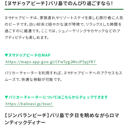
【ヌサドゥアビーチ】
バリ島でのんびり過ごすなら！
ヌサドゥアビーチは、家族連れやリゾートステイを楽しむ旅行者に人気
のビーチです。白い砂浜と穏やかな波が特徴で、リラックスした時間を
過ごすのに最適です。ここでは、シュノーケリングやカヤックなどのア
クティビティも楽しめます。
▼ヌサドゥアビーチのMAP
https://maps.app.goo.gl/CFwTyg2MvJP5pjYR7
バリカーチャーターを利用すれば、ヌサドゥアビーチへのアクセスもス
ムーズで、快適な移動が可能です。
▼バリカーチャーターについてはこちらからチェックできます
https://balinavi.jp/tour/
【ジンバランビーチ】
バリ島で夕日を眺めながらロマ
ンティックディナー