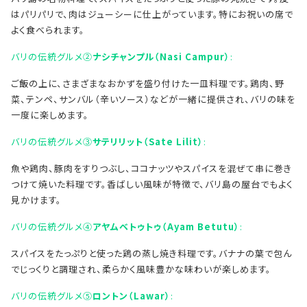
はパリパリで、肉はジューシーに仕上がっています。特にお祝いの席で
よく食べられます。
バリの伝統グルメ②
ナシチャンプル（Nasi Campur）
:
ご飯の上に、さまざまなおかずを盛り付けた一皿料理です。鶏肉、野
菜、テンペ、サンバル（辛いソース）などが一緒に提供され、バリの味を
一度に楽しめます。
バリの伝統グルメ③
サテリリット（Sate Lilit）
:
魚や鶏肉、豚肉をすりつぶし、ココナッツやスパイスを混ぜて串に巻き
つけて焼いた料理です。香ばしい風味が特徴で、バリ島の屋台でもよく
見かけます。
バリの伝統グルメ④
アヤムベトゥトゥ（Ayam Betutu）
:
スパイスをたっぷりと使った鶏の蒸し焼き料理です。バナナの葉で包ん
でじっくりと調理され、柔らかく風味豊かな味わいが楽しめます。
バリの伝統グルメ⑤
ロントン（Lawar）
: