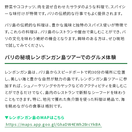
野菜やココナッツ、肉を混ぜ合わせたサラダのような料理で、スパイシ
ーな味付けが特徴です。バリの伝統的な行事でもよく提供されます。
バリ島の伝統的な料理は、豊かな風味と独特のスパイス使いが特徴で
す。これらの料理は、バリ島のレストランや屋台で楽しむことができ、バ
リの文化を味わう絶好の機会となります。興味のある方は、ぜひ現地
で試してみてください。
バリの秘境レンボンガン島ツアーでのグルメ体験
レンボンガン島は、バリ島からスピードボートで約30分の場所に位置
し、美しい海と豊かな自然が魅力の島です。レンボンガン島ツアーに参
加すれば、シュノーケリングやカヤックなどのアクティビティを楽しむこ
とができるだけでなく、島内のレストランで新鮮なシーフードを味わう
こともできます。特に、地元で獲れた魚介類を使った料理は絶品で、海
を眺めながらの食事は格別です。
▼レンボンガン島のMAPはこちら
https://maps.app.goo.gl/GhaDW4EWh28rcYkBA