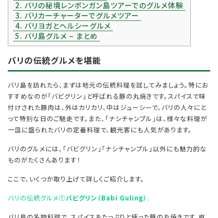
2.
バリの秘境レンボンガン島ツアーでのグルメ体験
3.
バリカーチャーターでグルメツアー
4.
バリヨガとヘルシーグルメ
5.
バリ島グルメ – まとめ
バリの伝統グルメを堪能
バリ島を訪れたら、まずは地元の伝統料理を試してみましょう。特にお
すすめなのが「バビグリン」と呼ばれる豚の丸焼きです。スパイスで味
付けされた豚肉は、外はカリカリ、中はジューシーで、バリの人々にと
って特別な日のご馳走です。また、「ナシチャンプル」は、様々な料理が
一皿に盛られたバリの定番料理で、観光客にも人気があります。
バリのグルメには、「バビグリン」「ナシチャンプル」以外にも魅力的な
ものがたくさんあります！
ここで、いくつか取り上げて詳しくご紹介します。
バリの伝統グルメ①
バビグリン（Babi Guling）
:
バリ島の名物料理で、スパイスをたっぷりと使った豚の丸焼きです。皮