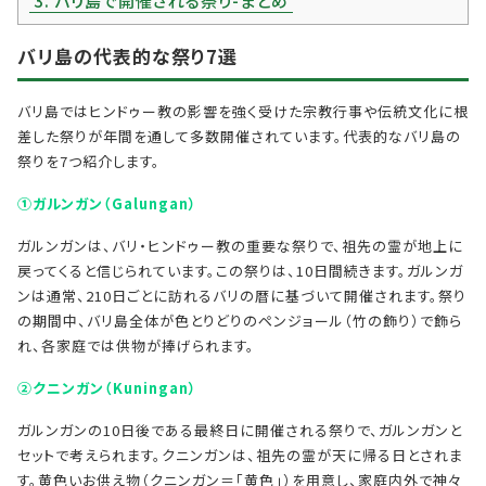
3.
バリ島で開催される祭り-まとめ
バリ島の代表的な祭り7選
バリ島ではヒンドゥー教の影響を強く受けた宗教行事や伝統文化に根
差した祭りが年間を通して多数開催されています。代表的なバリ島の
祭りを7つ紹介します。
①ガルンガン（Galungan）
ガルンガンは、バリ・ヒンドゥー教の重要な祭りで、祖先の霊が地上に
戻ってくると信じられています。この祭りは、10日間続きます。ガルンガ
ンは通常、210日ごとに訪れるバリの暦に基づいて開催されます。祭り
の期間中、バリ島全体が色とりどりのペンジョール（竹の飾り）で飾ら
れ、各家庭では供物が捧げられます。
②クニンガン（Kuningan）
ガルンガンの10日後である最終日に開催される祭りで、ガルンガンと
セットで考えられます。クニンガンは、祖先の霊が天に帰る日とされま
す。黄色いお供え物（クニンガン＝「黄色」）を用意し、家庭内外で神々