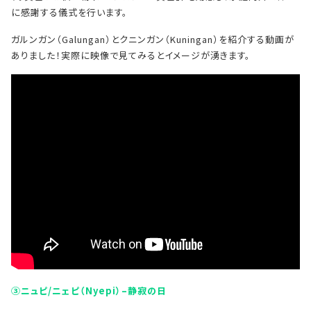
に感謝する儀式を行います。
ガルンガン（Galungan）とクニンガン（Kuningan）を紹介する動画が
ありました！実際に映像で見てみるとイメージが湧きます。
③ニュピ/ニェピ（Nyepi）–静寂の日