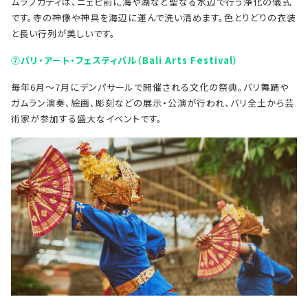
ムラプカティは、ニェピ前に海や湖など聖なる水辺で行う浄化の儀式
です。寺の神像や神具を海辺に運んで洗い清めます。色とりどりの衣装
と長い行列が美しいです。
⑦バリ・アート・フェスティバル（Bali Arts Festival）
毎年6月〜7月にデンパサールで開催される文化の祭典。バリ舞踊や
ガムラン演奏、絵画、彫刻などの展示・公演が行われ、バリ全土から芸
術家が参加する盛大なイベントです。