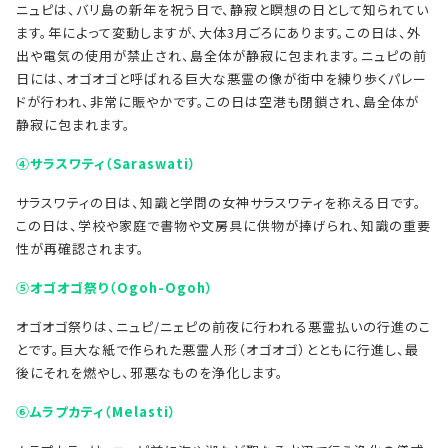
ニュピは、バリ島の新年を祝う日で、静寂と瞑想の日として知られてい
ます。年によって変動しますが、大体3月ごろにあります。この日は、外
出や電気の使用が禁止され、島全体が静寂に包まれます。ニュピの前
日には、オゴオゴと呼ばれる巨大な悪霊の像が街中を練り歩くパレー
ドが行われ、非常に賑やかです。この日は空港も閉鎖され、島全体が
静寂に包まれます。
④サラスワティ（Saraswati）
サラスワティの日は、知識と学問の女神サラスワティを称える日です。
この日は、学校や家庭で書物や文房具に供物が捧げられ、知識の重要
性が再確認されます。
⑤オゴオゴ祭り（Ogoh-Ogoh）
オゴオゴ祭りは、ニュピ/ニェピの前夜に行われる悪霊払いの行進のこ
とです。巨大な紙で作られた悪霊人形（オゴオゴ）とともに行進し、最
後にそれを燃やし、邪悪なものを浄化します。
⑥ムラプカティ（Melasti）