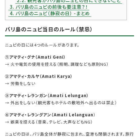
2.2.
観光客がバリ島のニュピの日にできないこと
3.
バリ島のニュピの前後も要注意？！
4.
バリ島のニュピ（静寂の日） -まとめ
バリ島のニュピ当日のルール（禁忌）
ニュピの日には4つのルールがあります。
①アマティ・グナ（Amati Geni）
→ 火や電気の使用を控える（照明、調理なども原則NG）
②アマティ・カルヤ（Amati Karya）
→ 労働をしない
③アマティ・レランガン（Amati Lelungan）
→ 外出をしない（観光客もホテルの敷地外へ出るのは禁止）
④アマティ・レラングアン（Amati Lelanguan
）
→ 娯楽を控える（音楽、テレビ、大声などもNG）
ニュピの日は、バリ島全体が静寂に包まれ、空港も閉鎖されます。旅行