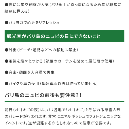
●夜には星空観察が人気（バリ全土が真っ暗になるため星が非常に
綺麗に見える）
●バリヨガで心身をリフレッシュ
観光客がバリ島のニュピの日にできないこと
●外出（ビーチ・道路などへの移動は禁止）
●電気を煌々とつける（部屋のカーテンを閉めて最低限の使用）
●音楽・動画を大音量で再生
●バイクや車の使用（緊急車両以外は走っていません）
バリ島のニュピの前後も要注意？！
前日（オゴオゴの夜）は、バリ各地で「オゴオゴ」と呼ばれる悪霊人形
のパレードが行われます。非常にエネルギッシュでフォトジェニックな
イベントです。道が混雑するかもしれないので注意が必要です。